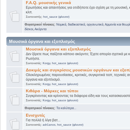
F.A.Q. μουσικής γενικά
Ερωτήσεις και απαντήσεις για οτιδήποτε έχει σχέση με τη μουσική, 
κλπ.
Συντονιστής:
hot_sauce (φλουτσ)
Θυγατρικοί πίνακες
:
Νομικά, διαδικαστικά, οργανωτικά
,
Αρμονία και θεωρί
δίσκοι
,
Ακόρντα
Μουσικά όργανα και εξοπλισμός
Μουσικά όργανα και εξοπλισμός
Δεν ξέρετε πως παίζεται κάποιο ακόρντο; Έχετε απορία σχετικά με
Ρωτήστε.
Συντονιστές:
Korgy
,
hot_sauce (φλουτσ)
Δοκιμές και συγκρίσεις μουσικών οργάνων και εξο
Ολοκληρωμένες παρουσίασεις, κριτικές, συγκριτικά τεστ, τεχνικές α
όργανα και εξοπλισμό.
Συντονιστές:
Korgy
,
hot_sauce (φλουτσ)
Κιθάρα - Μάρκες και τύποι
Συγκρίνοντας και κρίνοντας τα διάφορα είδη και τους κατασκευαστ
Συντονιστές:
Korgy
,
hot_sauce (φλουτσ)
Θυγατρικοί πίνακες
:
Τα καλύτερα...
Ενισχυτές
Για πολλά ή λίγα βατ...
Συντονιστές:
adr1anos
,
hot_sauce (φλουτσ)