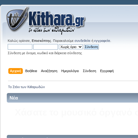
Καλώς ορίσατε,
Επισκέπτης
. Παρακαλούμε
συνδεθείτε
ή
εγγραφείτε
.
Σύνδεση με όνομα, κωδικό και διάρκεια σύνδεσης
Αρχική
Βοήθεια
Αναζήτηση
Ημερολόγιο
Σύνδεση
Εγγραφή
Το Στέκι των Κιθαρωδών
Νέα
Δείτε την σελίδα του kitha
στ