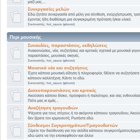
μαζί μας....
Συνεργασίες μελών
Εδώ ζητάτε συνεργασία από μέλη για σύνθεση, ενορχήστρωση, τρα
έχοντας ήδη διαθέσιμη μια συγκεκριμένη πρόταση ή/και υλικό.
Συντονιστής:
hot_sauce (φλουτσ)
Περι μουσικής
Συναυλίες, παραστάσεις, εκδηλώσεις
Ανακοινώσεις, νέα, συζητήσεις και κριτικές σχετικά με μουσικά γεγο
παραστάσεις, μουσικές σκηνές.
Συντονιστής:
hot_sauce (φλουτσ)
Μουσικά νέα και συζητήσεις
Έχετε κάποια μουσική είδηση ή πληροφορία; Θέλετε να συζητήσετε 
κάποιον καλλιτέχνη; Κάντε το εδώ.
Συντονιστής:
hot_sauce (φλουτσ)
Δισκοπαρουσιάσεις και κριτικές
Ακούσατε κάποιο δίσκο, πρόσφατο ή παλιότερο, και σας ενθουσίασ
Πείτε μας κι εμάς...
Αναζήτηση τραγουδιών
Ψάχνετε για τους στίχους ή τα ακόρντα κάποιου τραγουδιου; Ακού
δεν ξέρετε τον ερμηνευτή; Ρωτήστε εδώ.
Σύνδεσμοι Συγκροτημάτων/Τραγουδιστών
Ξέρετε την διεύθυνση για την σελίδα κάποιου συγκροτήματος/ερμη
εδώ ώστε να την επισκεφθούν και άλλοι