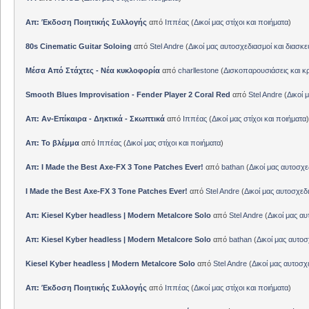
Απ: Έκδοση Ποιητικής Συλλογής
από
Ιππέας
(
Δικοί μας στίχοι και ποιήματα
)
80s Cinematic Guitar Soloing
από
Stel Andre
(
Δικοί μας αυτοσχεδιασμοί και διασκε
Μέσα Από Στάχτες - Νέα κυκλοφορία
από
charllestone
(
Δισκοπαρουσιάσεις και κρ
Smooth Blues Improvisation - Fender Player 2 Coral Red
από
Stel Andre
(
Δικοί 
Απ: Αν-Επίκαιρα - Δηκτικά - Σκωπτικά
από
Ιππέας
(
Δικοί μας στίχοι και ποιήματα
)
Απ: Το βλέμμα
από
Ιππέας
(
Δικοί μας στίχοι και ποιήματα
)
Απ: I Made the Best Axe-FX 3 Tone Patches Ever!
από
bathan
(
Δικοί μας αυτοσχε
I Made the Best Axe-FX 3 Tone Patches Ever!
από
Stel Andre
(
Δικοί μας αυτοσχεδ
Απ: Kiesel Kyber headless | Modern Metalcore Solo
από
Stel Andre
(
Δικοί μας αυ
Απ: Kiesel Kyber headless | Modern Metalcore Solo
από
bathan
(
Δικοί μας αυτοσ
Kiesel Kyber headless | Modern Metalcore Solo
από
Stel Andre
(
Δικοί μας αυτοσχ
Απ: Έκδοση Ποιητικής Συλλογής
από
Ιππέας
(
Δικοί μας στίχοι και ποιήματα
)