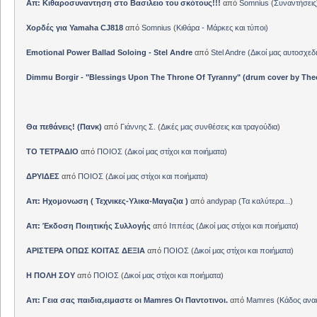
Απ: Κιθαροσυναντηση στο Βασιλειο του σκότους!!!
από
Somnius
(
Συναντήσεις
Χορδές για Yamaha CJ818
από
Somnius
(
Κιθάρα - Μάρκες και τύποι
)
Emotional Power Ballad Soloing - Stel Andre
από
Stel Andre
(
Δικοί μας αυτοσχεδ
Dimmu Borgir - "Blessings Upon The Throne Of Tyranny" (drum cover by The
Θα πεθάνεις! (Πανκ)
από
Γιάννης Σ.
(
Δικές μας συνθέσεις και τραγούδια
)
ΤΟ ΤΕΤΡΑΔΙΟ
από
ΠΟΙΟΣ
(
Δικοί μας στίχοι και ποιήματα
)
ΔΡΥΙΔΕΣ
από
ΠΟΙΟΣ
(
Δικοί μας στίχοι και ποιήματα
)
Απ: Ηχομονωση ( Τεχνικες-Υλικα-Μαγαζια )
από
andypap
(
Τα καλύτερα...
)
Απ: Έκδοση Ποιητικής Συλλογής
από
Ιππέας
(
Δικοί μας στίχοι και ποιήματα
)
ΑΡΙΣΤΕΡΑ ΟΠΩΣ ΚΟΙΤΑΣ ΔΕΞΙΑ
από
ΠΟΙΟΣ
(
Δικοί μας στίχοι και ποιήματα
)
Η ΠΟΛΗ ΣΟΥ
από
ΠΟΙΟΣ
(
Δικοί μας στίχοι και ποιήματα
)
Απ: Γεια σας παιδια,ειμαστε οι Mamres Οι Παντοτινοι.
από
Mamres
(
Κάδος αν