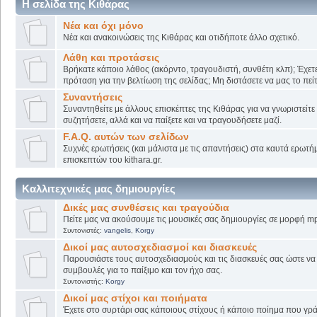
Η σελίδα της Κιθάρας
Νέα και όχι μόνο
Νέα και ανακοινώσεις της Κιθάρας και οτιδήποτε άλλο σχετικό.
Λάθη και προτάσεις
Βρήκατε κάποιο λάθος (ακόρντο, τραγουδιστή, συνθέτη κλπ); Έχετε
πρόταση για την βελτίωση της σελίδας; Μη διστάσετε να μας το πείτ
Συναντήσεις
Συναντηθείτε με άλλους επισκέπτες της Κιθάρας για να γνωριστείτε
συζητήσετε, αλλά και να παίξετε και να τραγουδήσετε μαζί.
F.A.Q. αυτών των σελίδων
Συχνές ερωτήσεις (και μάλιστα με τις απαντήσεις) στα καυτά ερωτ
επισκεπτών του kithara.gr.
Καλλιτεχνικές μας δημιουργίες
Δικές μας συνθέσεις και τραγούδια
Πείτε μας να ακούσουμε τις μουσικές σας δημιουργίες σε μορφή mp
Συντονιστές:
vangelis
,
Korgy
Δικοί μας αυτοσχεδιασμοί και διασκευές
Παρουσιάστε τους αυτοσχεδιασμούς και τις διασκευές σας ώστε να λ
συμβουλές για το παίξιμο και τον ήχο σας.
Συντονιστής:
Korgy
Δικοί μας στίχοι και ποιήματα
Έχετε στο συρτάρι σας κάποιους στίχους ή κάποιο ποίημα που γρά