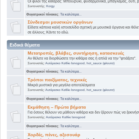
Οι φίλοι της κιθάρας: Μπουζούκι, φυσαρμόνικα, μπαγλαμάς, ούτι, βι
Συντονιστής:
Korgy
Θυγατρικοί πίνακες
:
Τα καλύτερα...
Σύνδεσμοι μουσικών οργάνων
Είδατε κάποια καλή ιστοσελίδα σχετική με μουσικά όργανα και θέλετ
σε άλλους; Κάντε το εδώ.
Ειδικά θέματα
Μετατροπές, βλάβες, συντήρηση, κατασκευές
Αν θέλετε να διορθώσετε την κιθάρα σας ή απλά να την "φτιάξετε".
Συντονιστές:
Αυτάρεσκο Καθίκι Isnogood
,
hot_sauce (φλουτσ)
Θυγατρικοί πίνακες
:
Τα καλύτερα...
Τρόποι παιξίματος, τεχνικές
Μικρά μυστικά για μεγάλα αποτελέσματα
Συντονιστές:
Αυτάρεσκο Καθίκι Isnogood
,
hot_sauce (φλουτσ)
Θυγατρικοί πίνακες
:
Τα καλύτερα...
Εκμάθηση – Πρώτα βήματα
Για όσους θέλουν να μάθουν κιθάρα και δεν ξέρουν πώς να ξεκινήσο
Συντονιστής:
Αυτάρεσκο Καθίκι Isnogood
Θυγατρικοί πίνακες
:
Τα καλύτερα...
Χορδές, πένες, αξεσουάρ