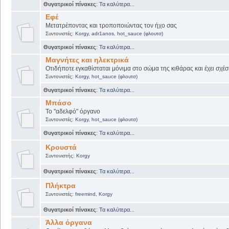
Θυγατρικοί πίνακες
:
Τα καλύτερα...
Εφέ
Μετατρέποντας και τροποποιώντας τον ήχο σας
Συντονιστές:
Korgy
,
adr1anos
,
hot_sauce (φλουτσ)
Θυγατρικοί πίνακες
:
Τα καλύτερα...
Μαγνήτες και ηλεκτρικά
Οτιδήποτε εγκαθίσταται μόνιμα στο σώμα της κιθάρας και έχει σχέσ
Συντονιστές:
Korgy
,
hot_sauce (φλουτσ)
Θυγατρικοί πίνακες
:
Τα καλύτερα...
Μπάσο
Το "αδελφό" όργανο
Συντονιστές:
Korgy
,
hot_sauce (φλουτσ)
Θυγατρικοί πίνακες
:
Τα καλύτερα...
Κρουστά
Συντονιστής:
Korgy
Θυγατρικοί πίνακες
:
Τα καλύτερα...
Πλήκτρα
Συντονιστές:
freemind
,
Korgy
Θυγατρικοί πίνακες
:
Τα καλύτερα...
Άλλα όργανα