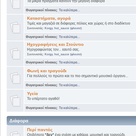
Τα μικρά πράγματα κάνουν την μεγάλη διαφορά
Θυγατρικοί πίνακες
:
Τα καλύτερα...
Καταστήματα, αγορά
Τιμές και μαγαζιά σε διάφορες πόλεις και χώρες ή στο διαδίκτυο
Συντονιστές:
Korgy
,
hot_sauce (φλουτσ)
Θυγατρικοί πίνακες
:
Τα καλύτερα...
Ηχογραφήσεις και Στούντιο
Ηχογραφώντας τον... εαυτό σας.
Συντονιστές:
Korgy
,
hot_sauce (φλουτσ)
Θυγατρικοί πίνακες
:
Τα καλύτερα...
Φωνή και τραγούδι
Γία πολλούς το πρώτο και το πιο σημαντικό μουσικό όργανο...
Θυγατρικοί πίνακες
:
Τα καλύτερα...
Υγεία
Το υπέρτατο αγαθό!
Θυγατρικοί πίνακες
:
Τα καλύτερα...
Διάφορα
Περί παντός
Οτιδήποτε
*δεν*
έχει σχέση με κιθάρα, μουσική και τραγούδι.