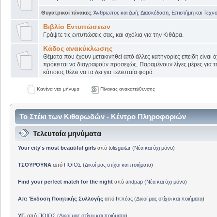
Θυγατρικοί πίνακες
:
Άνθρωπος και ζωή
,
Διασκέδαση
,
Επιστήμη και Τεχν
Βιβλίο Εντυπώσεων
Γράψτε τις εντυπώσεις σας, και σχόλια για την Κιθάρα.
Κάδος ανακύκλωσης
Θέματα που έχουν μετακινηθεί από άλλες κατηγορίες επειδή είναι ά
πρόκειται να διαγραφούν προσεχώς. Παραμένουν λίγες μέρες για 
κάποιος θέλει να τα δει για τελευταία φορά.
Κανένα νέο μήνυμα
Πίνακας ανακατεύθυνσης
Το Στέκι των Κιθαρωδών - Κέντρο Πληροφοριών
Τελευταία μηνύματα
Your city's most beautiful girls
από
tolisguitar
(
Νέα και όχι μόνο
)
ΤΣΟΥΡΟΥΝΑ
από
ΠΟΙΟΣ
(
Δικοί μας στίχοι και ποιήματα
)
Find your perfect match for the night
από
andpap
(
Νέα και όχι μόνο
)
Απ: Έκδοση Ποιητικής Συλλογής
από
Ιππέας
(
Δικοί μας στίχοι και ποιήματα
)
ΥΓ.
από
ΠΟΙΟΣ
(
Δικοί μας στίχοι και ποιήματα
)